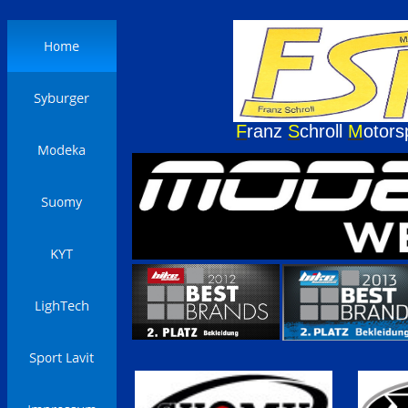
F
ranz
S
chroll
M
otors